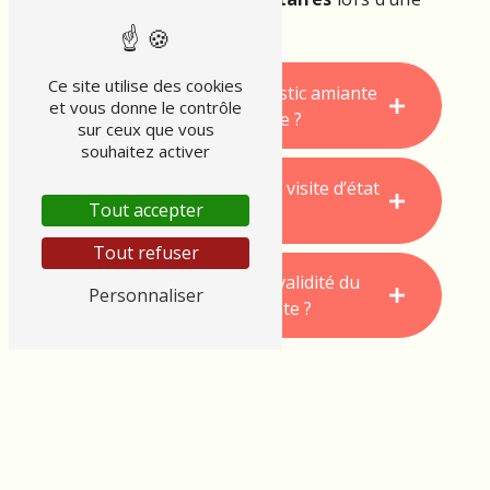
vente
ou de
travaux
.
Ce site utilise des cookies
Dans quels cas le diagnostic amiante
et vous donne le contrôle
est-il obligatoire ?
sur ceux que vous
souhaitez activer
Comment se déroule une visite d’état
Tout accepter
d’amiante ?
Tout refuser
Quelle est la durée de validité du
Personnaliser
diagnostic amiante ?
PRÉCONISATIONS APRÈS LE
DIAGNOSTIC
Quelles
mesures